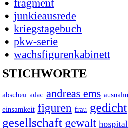
fragment
junkieausrede
kriegstagebuch
pkw-serie
wachsfigurenkabinett
STICHWORTE
andreas ems
abscheu
adac
ausnah
gedicht
figuren
einsamkeit
frau
gesellschaft
gewalt
hospital